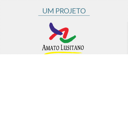
UM PROJETO
Amato Lusitano - Associação de Desenvolvimento
Rua da Fonte Nova, Nº 1
Quinta da Fonte Nova, R/C
6000 - 167 Castelo Branco
T.:
272 325 126
(+351)
(Chamada para a rede fixa nacional)