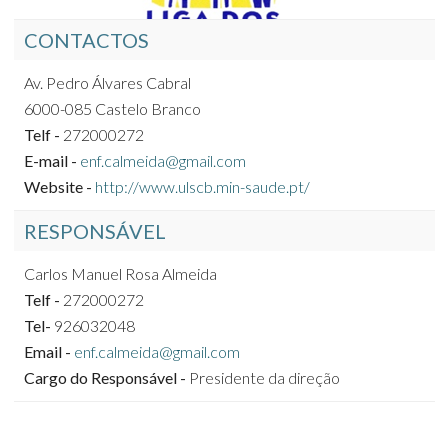
CONTACTOS
Av. Pedro Álvares Cabral
6000-085 Castelo Branco
Telf -
272000272
E-mail -
enf.calmeida@gmail.com
Website -
http://www.ulscb.min-saude.pt/
RESPONSÁVEL
Carlos Manuel Rosa Almeida
Telf -
272000272
Tel-
926032048
Email -
enf.calmeida@gmail.com
Cargo do Responsável -
Presidente da direção