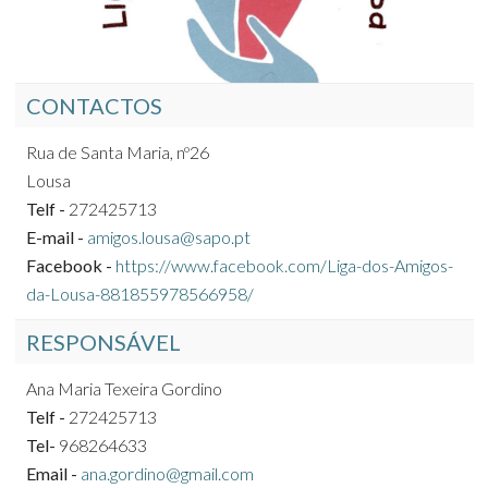
CONTACTOS
Rua de Santa Maria, nº26
Lousa
Telf -
272425713
E-mail -
amigos.lousa@sapo.pt
Facebook -
https://www.facebook.com/Liga-dos-Amigos-
da-Lousa-881855978566958/
RESPONSÁVEL
Ana Maria Texeira Gordino
Telf -
272425713
Tel-
968264633
Email -
ana.gordino@gmail.com