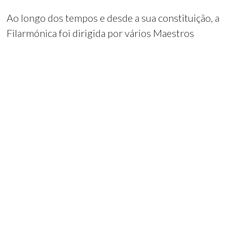
Ao longo dos tempos e desde a sua constituição, a
Filarmónica foi dirigida por vários Maestros
tendo sido o primeiro o Sr. Padre Domingos. De
referir outros como o Sr. Padre David, o Maestro
Júlio, o Maestro Jóia, o Maestro Gomes, o
Maestro Jaime, o Maestro Lourenço, o Maestro
José Filipe, o Maestro José Maria Portalete, o
Maestro Joaquim Cabral, o Maestro Alberto, o
Maestro Joaquim Carmona, o Maestro Jorge
Correia, o Mastro Pedro Ladeira, o Maestro José
Belinha, e actualmente é o Maestro Bruno
Cândido quem tem a seu cargo a direcção musical
da Banda bem como a Direcção Pedagógica da sua
Escola de Música.