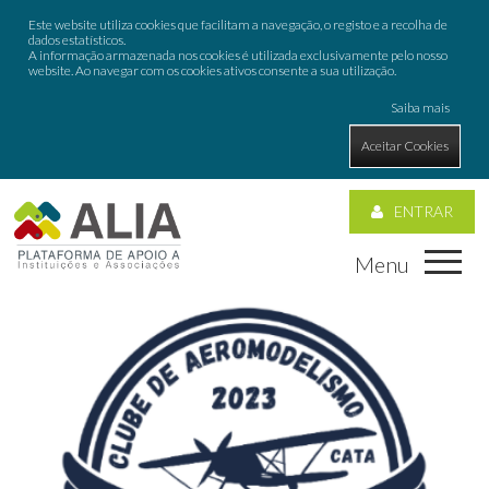
Este website utiliza cookies que facilitam a navegação, o registo e a recolha de
dados estatísticos.
A informação armazenada nos cookies é utilizada exclusivamente pelo nosso
website. Ao navegar com os cookies ativos consente a sua utilização.
Saiba mais
Aceitar Cookies
ENTRAR
Menu