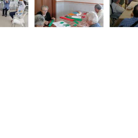
UM PROJETO
sociação de Desenvolvimento
1
 R/C
anco