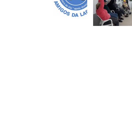
Amato Lusitano - As
Rua da Fonte Nova, Nº 
Quinta da Fonte Nova,
6000 - 167 Castelo Br