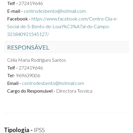
Telf -
272419646
E-mail -
centrodesbento@hotmail.com
Facebook -
https://www.facebook.com/Centro-Dia-e-
Social-de-S-Bento-de-Louri%C3%A7al-do-Campo-
321840921545127/
RESPONSÁVEL
Célia Maria Rodrigues Santos
Telf -
272419646
Tel-
969639006
Email -
centrodesbento@hotmail.com
Cargo do Responsável -
Directora Tecnica
Tipologia -
IPSS