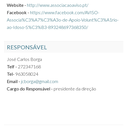
Website -
http://www.associacaoaviso.pt/
Facebook -
https://www.facebook.com/AVISO-
Associa%C3%A7%C3%A3o-de-Apoio-Volunt%C3%A1rio-
ao-Idoso-S%C3%B3-893248697368350/
RESPONSÁVEL
José Carlos Borga
Telf -
272347168
Tel-
963058024
Email -
jcborga@gmail.com
Cargo do Responsável -
presidente da direção