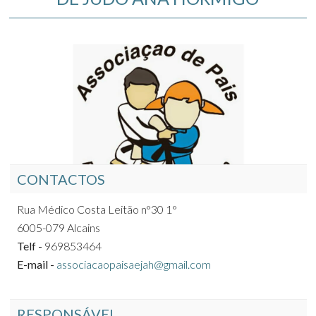
CONTACTOS
Rua Médico Costa Leitão n°30 1°
6005-079 Alcains
Telf -
969853464
E-mail -
associacaopaisaejah@gmail.com
RESPONSÁVEL