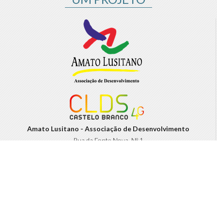
Amato Lusitano - Associação de Desenvolvimento
Rua da Fonte Nova, Nº 1
Quinta da Fonte Nova, R/C
6000 - 167 Castelo Branco
T.:
272 325 126
(+351)
(Chamada para a rede fixa nacional)
F.:
272 325 127
(+351)