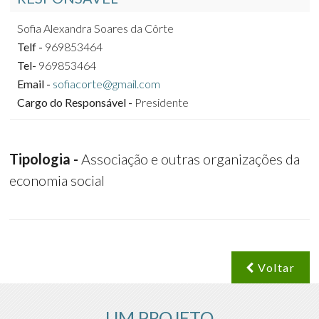
Sofia Alexandra Soares da Côrte
Telf -
969853464
Tel-
969853464
Email -
sofiacorte@gmail.com
Cargo do Responsável -
Presidente
Tipologia -
Associação e outras organizações da
economia social
Voltar
UM PROJETO