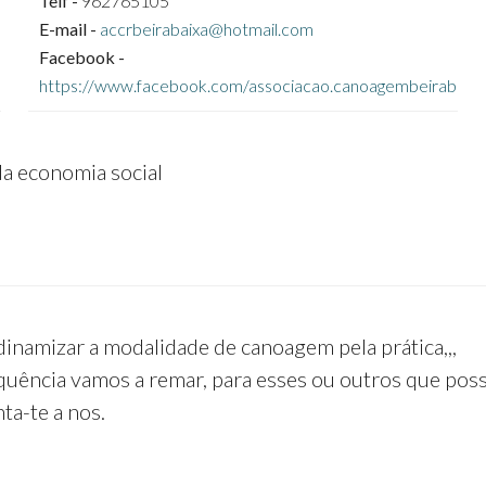
Telf -
962765105
E-mail -
accrbeirabaixa@hotmail.com
Facebook -
https://www.facebook.com/associacao.canoagembeirabaixa
da economia social
namizar a modalidade de canoagem pela prática,,,
uência vamos a remar, para esses ou outros que poss
ta-te a nos.