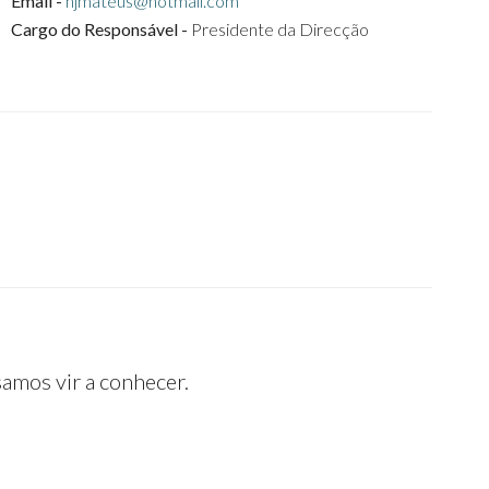
Email -
njmateus@hotmail.com
Cargo do Responsável -
Presidente da Direcção
.5
amos vir a conhecer.