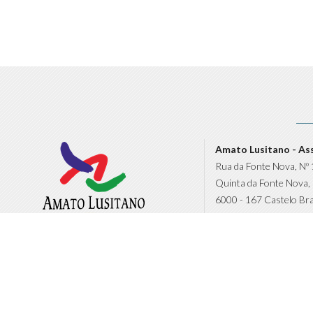
Amato Lusitano - As
Rua da Fonte Nova, Nº 
Quinta da Fonte Nova,
6000 - 167 Castelo Br
T.:
272 325 12
(+351)
(Chamada para a rede fixa 
F.:
272 325 127
(+351)
clds4gcastelobra