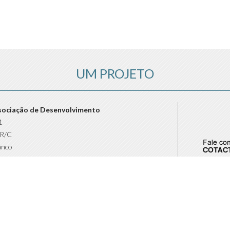
UM PROJETO
sociação de Desenvolvimento
1
 R/C
anco
6
nacional)
nco@amatolusitano-ad.pt