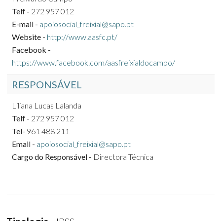
Telf -
272 957 012
E-mail -
apoiosocial_freixial@sapo.pt
Website -
http://www.aasfc.pt/
Facebook -
https://www.facebook.com/aasfreixialdocampo/
RESPONSÁVEL
Liliana Lucas Lalanda
Telf -
272 957 012
Tel-
961 488 211
Email -
apoiosocial_freixial@sapo.pt
Cargo do Responsável -
Directora Técnica