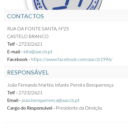
CONTACTOS
RUA DA FONTE SANTA, Nº25
CASTELO BRANCO
Telf -
272322621
E-mail -
info@aaccb.pt
Facebook -
https://www.facebook.com/aaccb1996/
RESPONSÁVEL
João Fernando Martins Infante Pereira Benquerença
Telf -
272322621
Email -
joao.benquerenca@aaccb.pt
Cargo do Responsável -
Presidente da Direlção